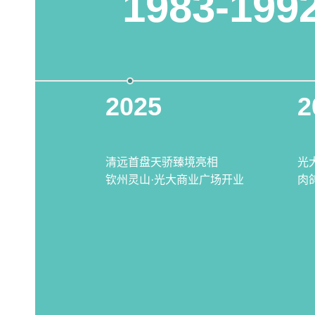
1983-199
2025
2
清远首盘天骄臻境亮相
光
钦州灵山·光大商业广场开业
肉