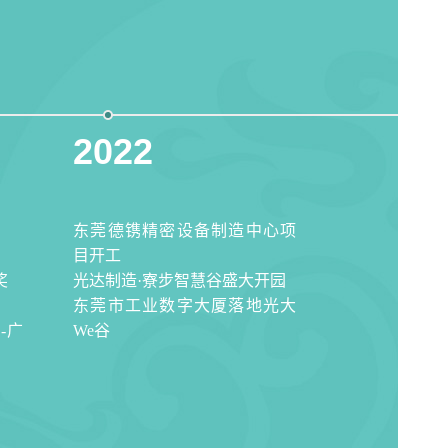
2022
2021
东莞德镌精密设备制造中心项
荣获“2020
目开工
任影响力企业
奖
光达制造·寮步智慧谷盛大开园
光大产业园、
东莞市工业数字大厦落地光大
技园两园区开
-广
We谷
朗智慧谷项目