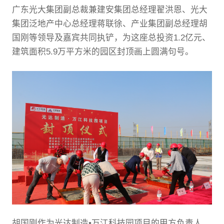
广东光大集团副总裁兼建安集团总经理翟洪恩、光大
集团泛地产中心总经理蒋联徐、产业集团副总经理胡
国刚等领导及嘉宾共同执铲，为这座总投资1.2亿元、
建筑面积5.9万平方米的园区封顶画上圆满句号。
‌胡国刚作为光达制造•万江科技园项目的甲方负责人，